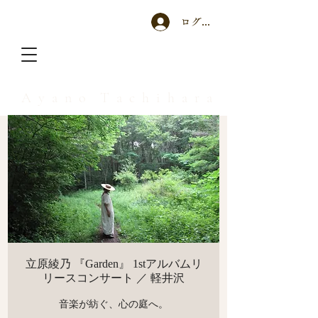
ログイン
A y a n o T a c h i h a r a
立原綾乃 『Garden』 1stアルバムリ
リースコンサート ／ 軽井沢
音楽が紡ぐ、心の庭へ。