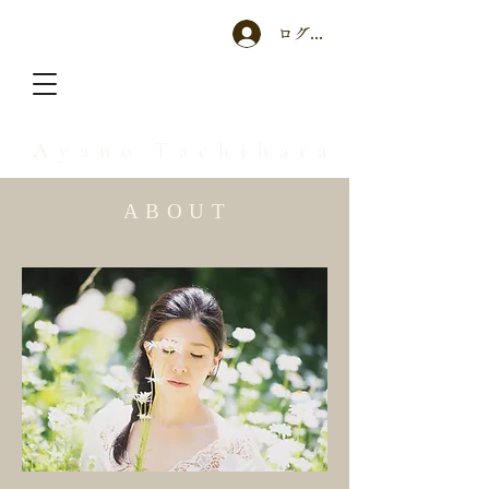
ログイン
A y a n o T a c h i h a r a
A B O U T