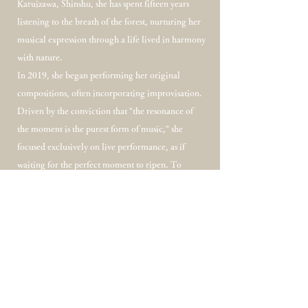
Karuizawa, Shinshu, she has spent fifteen years
listening to the breath of the forest, nurturing her
musical expression through a life lived in harmony
with nature.
In 2019, she began performing her original
compositions, often incorporating improvisation.
Driven by the conviction that "the resonance of
the moment is the purest form of music," she
focused exclusively on live performance, as if
waiting for the perfect moment to ripen. To
preserve these vibrations, she eventually invited
world-renowned recording engineer Seigen Ono
to her creative base to embark on her first
recording.
Her music, characterized by a voice that blends
crystalline delicacy with profound, dignified
strength and tranquil piano melodies, supplely
aligns the atmosphere of a space while lighting a