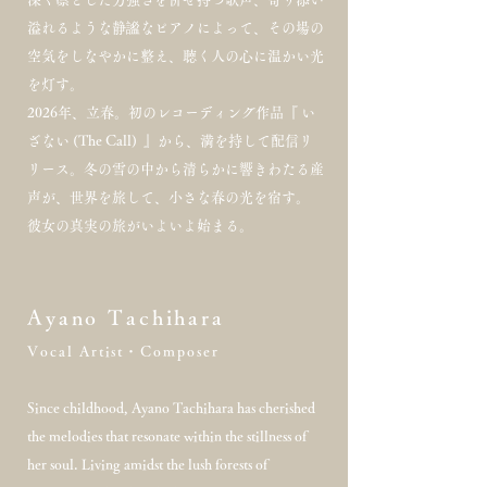
溢れるような静謐なピアノによって、その場の
空気をしなやかに整え、聴く人の心に温かい光
を灯す。
2026年、立春。初のレコーディング作品『 い
ざない (The Call) 』から、満を持して配信リ
リース。冬の雪の中から清らかに響きわたる産
声が、世界を旅して、小さな春の光を宿す。
彼女の真実の旅がいよいよ始まる。
Ayano Tachihara
Vocal Artist・Composer
Since childhood, Ayano Tachihara has cherished
the melodies that resonate within the stillness of
her soul. Living amidst the lush forests of