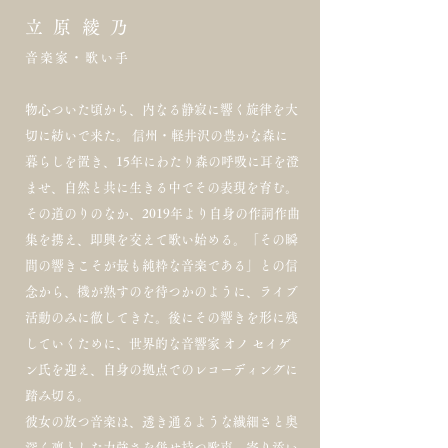
立 原 綾 乃
音楽家・歌い手
物心ついた頃から、内なる静寂に響く旋律を大
切に紡いで来た。 信州・軽井沢の豊かな森に
暮らしを置き、15年にわたり森の呼吸に耳を澄
ませ、自然と共に生きる中でその表現を育む。
その道のりのなか、2019年より自身の作詞作曲
集を携え、即興を交えて歌い始める。「その瞬
間の響きこそが最も純粋な音楽である」との信
念から、機が熟すのを待つかのように、ライブ
活動のみに徹してきた。後にその響きを形に残
していくために、世界的な音響家 オノ セイゲ
ン氏を迎え、自身の拠点でのレコーディングに
踏み切る。
彼女の放つ音楽は、透き通るような繊細さと奥
深く凛とした力強さを併せ持つ歌声、寄り添い