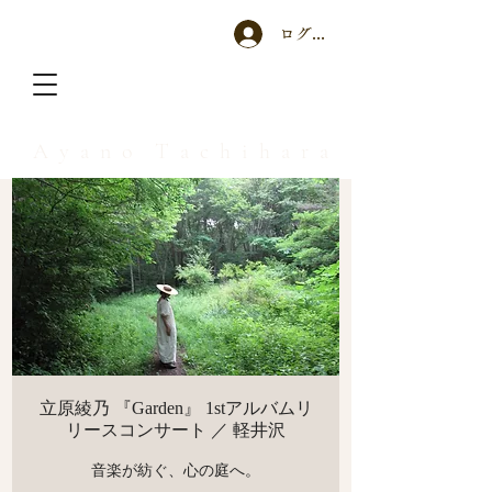
ログイン
A y a n o T a c h i h a r a
立原綾乃 『Garden』 1stアルバムリ
リースコンサート ／ 軽井沢
音楽が紡ぐ、心の庭へ。