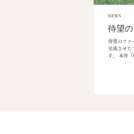
NEWS
待望の
ース
待望のファー
完成させたフ
す。 本作『
深く響く、
完成した本
然に囲まれ
リングエン
第一作目に
る4月19
サートは、軽