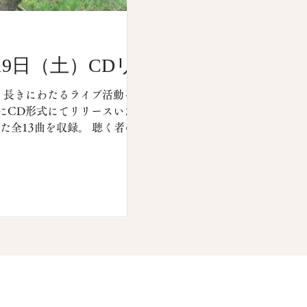
19日（土）CDリリ
度、長きにわたるライブ活動を経て
土）にCD形式にてリリースいたしま
た全13曲を収録。 聴く者の心に
わり抜いたレコーディングを経て
での販売となります。 豊かな自
を大切に封じ込め、世界的マスタ
その輝きはさらに増しています。
です。 また、リリース同日とな
園スコットホール）を迎え、コン