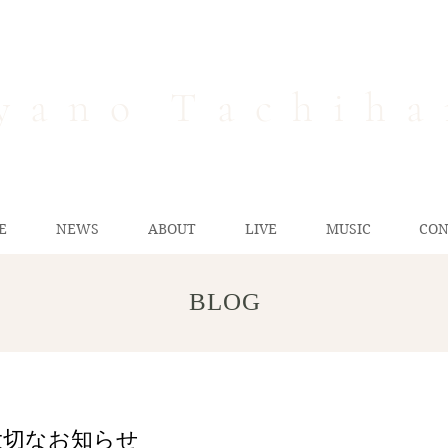
y a n o T a c h i h a 
E
NEWS
ABOUT
LIVE
MUSIC
CON
BLOG
大切なお知らせ