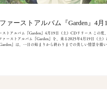
ファーストアルバム『Garden』4月
ストアルバム『Garden』4月19日（土）CDリリース この
ァーストアルバム『Garden』を、来る2025年4月19日（
Garden』は、一日の始まりから終わりまでの美しい情景を描い
普遍的なテーマを音楽で表現 されています。 細部にまでこだ
アルバムは、 今後のライブ・コンサート会場・提携販売店のみ
た軽井沢の「小さな森の音楽堂」で生まれた奇跡的な音の響き
ジニアであるオノ セイゲン氏によるマスタリングによって、
して宝物となるべき作品を、皆さまへお届けできることは喜び
日（土）には、記念コンサートの初日（東京 会場：早稲田奉仕
井沢、京都へと続きます。...