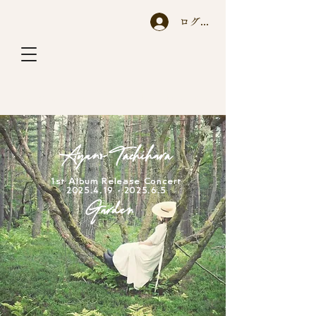
ログイン
A y a n o T a c h i h a r a
Ayano Tachihara
1st Album Release Concert
2025.4.19 - 2025.6.5
Garden