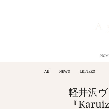
A 
HOM
All
NEWS
LETTERS
軽井沢ヴィ
『Karuiz