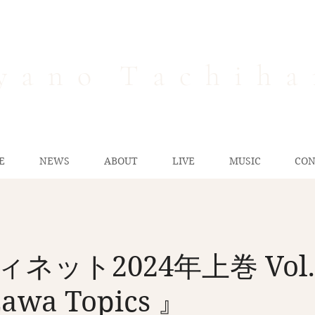
y a n o T a c h i h a 
E
NEWS
ABOUT
LIVE
MUSIC
CON
ネット2024年上巻 Vol
awa Topics 』