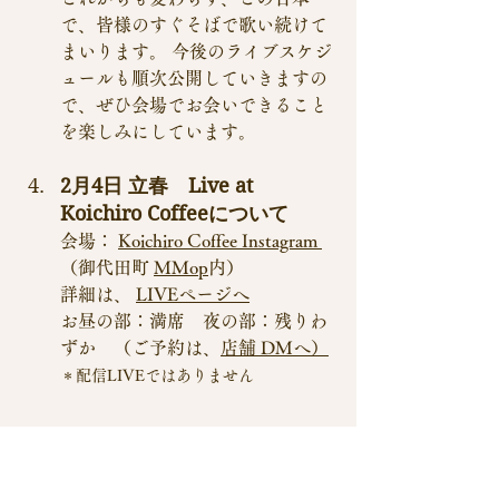
で、皆様のすぐそばで歌い続けて
まいります。 今後のライブスケジ
ュールも順次公開していきますの
で、ぜひ会場でお会いできること
を楽しみにしています。
2月4日 立春　Live at 
Koichiro Coffeeについて
会場： 
Koichiro Coffee Instagram 
（御代田町 
MMop
内）
詳細は、 
LIVEページへ
お昼の部：満席　夜の部：残りわ
ずか　（ご予約は、
店舗 DMへ
）
＊配信LIVEではありません
新月から満月へ、何もない空に月が
日々描かれていったように、