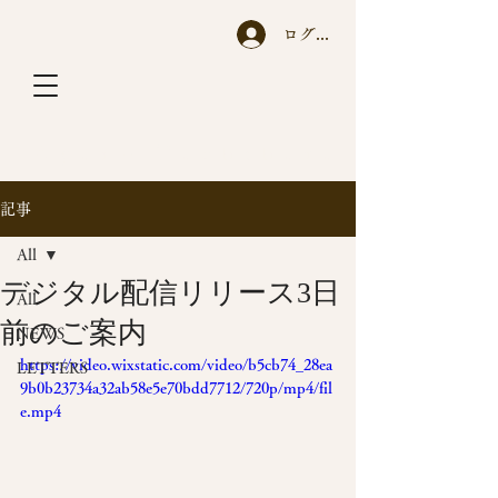
ログイン
A y a n o T a c h i h a r a
記事
All
デジタル配信リリース3日
All
前のご案内
NEWS
https://video.wixstatic.com/video/b5cb74_28ea
LETTERS
9b0b23734a32ab58e5e70bdd7712/720p/mp4/fil
e.mp4