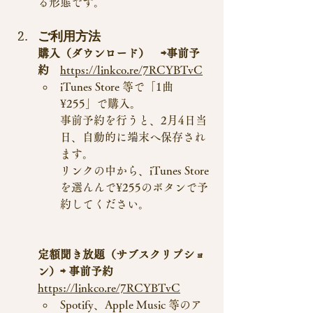
る形態です。
ご利用方法　
購入（ダウンロード）　⇨事前予
約　
https://linkco.re/7RCYBTvC
iTunes Store 等で「1曲 
¥255」で購入。
事前予約を行うと、2月4日当
日、自動的に端末へ保存され
ます。
リンクの中から、iTunes Store
を選んんで¥255のボタンで予
約してください。
定額聞き放題（サブスクリプショ
ン）⇨ 事前予約　
https://linkco.re/7RCYBTvC
Spotify、Apple Music 等のア