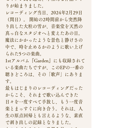
りが始まりました。
レコーディング当日、2024年2月29日
（閏日）。 開始の2時間前から突然降
り出した大粒の雪が、音楽堂を天然の
真っ白なスタジオへと変えたあの日。
魔法にかかったような景色と静けさの
中で、時を止めるかのように歌い上げ
られた5つの楽曲。
1stアルバム『Garden』にも収録されて
いる楽曲たちですが、このEPの一番の
聴きどころは、その「歌声」にありま
す。
最もはじまりのレコーディングだった
からこそ、それまで歌い込んできた
日々を一度すべて手放し、もう一度音
楽とまっすぐに向き合う。それは、人
生の原点回帰とも言えるような、素直
で剥き出しの記録となりました。