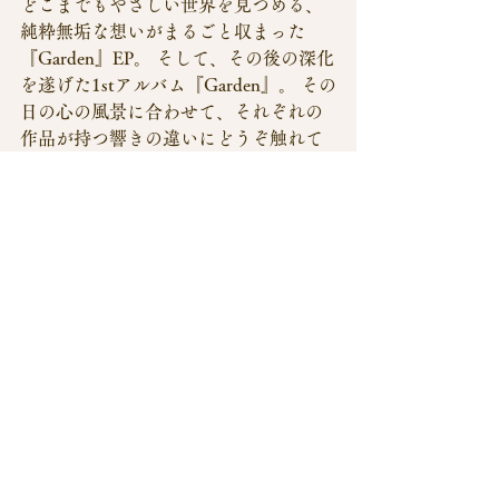
どこまでもやさしい世界を見つめる、
純粋無垢な想いがまるごと収まった
『Garden』EP。 そして、その後の深化
を遂げた1stアルバム『Garden』。 その
日の心の風景に合わせて、それぞれの
作品が持つ響きの違いにどうぞ触れて
みてください。
（現在は、オフシャルウェブサイトで
のダウンロードのみとなっておりま
す。
Musicページへ
）
すべて表示
最新記事