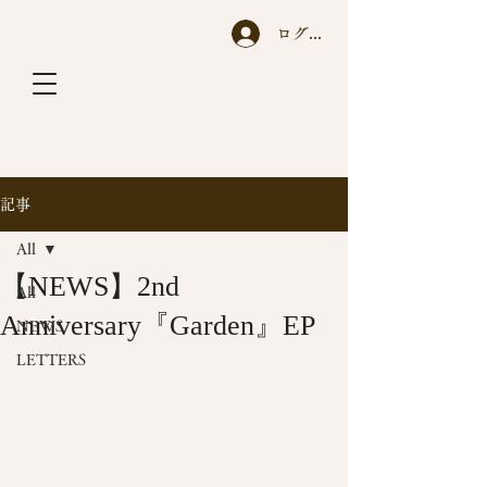
ログイン
A y a n o T a c h i h a r a
記事
All
【NEWS】2nd
All
Anniversary『Garden』EP
NEWS
LETTERS